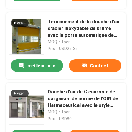
Ternissement de la douche d'air
d'acier inoxydable de brume
avec la porte automatique de
roulement de PVC
MOQ：1per
Prix：USD25-35
meilleur prix
Contact
Douche d'air de Cleanroom de
cargaison de norme de l'OIN de
Harmaceutical avec le style
unique adapté aux besoins du
MOQ：1per
client
Prix：USD80