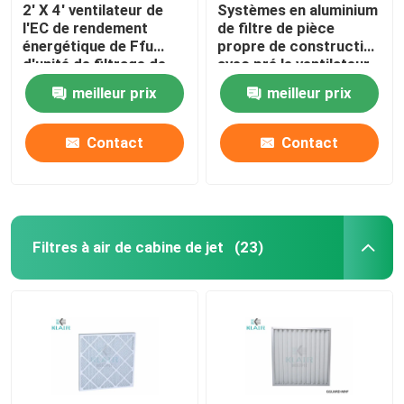
2' X 4' ventilateur de
Systèmes en aluminium
l'EC de rendement
de filtre de pièce
énergétique de Ffu
propre de construction
d'unité de filtrage de
avec pré le ventilateur
fan de pièce propre
à C.A. de filtre
meilleur prix
meilleur prix
avec pré le filtre
Contact
Contact
Filtres à air de cabine de jet
(23)