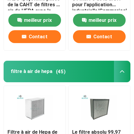
de la CAHT de filtres à
pour l'application
air de HEPA avec le
industrielle/Commerical
hotte à flux laminaire
cadre en plastique
meilleur prix
meilleur prix
boîte de passage
Contact
Contact
filtre à air de hepa
(45)
Filtre à air de Hepa de
Le filtre absolu 99,97