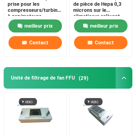
prise pour les
de pièce de Hepa 0,3
compresseurs/turbines
microns sur le
à gaz/moteurs
climatiseur enlèvent
centrifuges
des spores de moule
meilleur prix
meilleur prix
Contact
Contact
Unité de filtrage de fan FFU
(29)