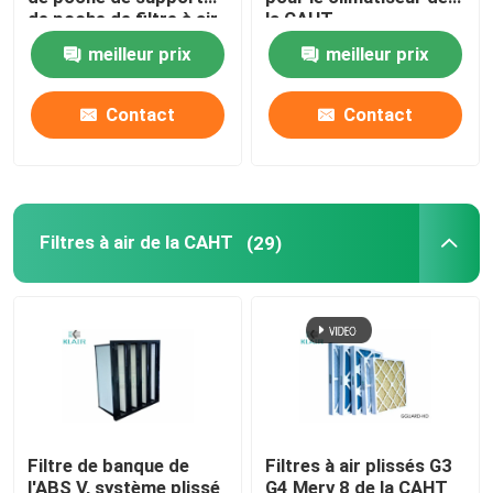
de poche de filtre à air
la CAHT
de sac
meilleur prix
meilleur prix
Unité de filtrage de fan FFU
Contact
Contact
Douche d'air de Cleanroom
Filtres à air de cabine de jet
Filtres à air de la CAHT
(29)
Filtre à air de charbon actif
filtre à air à hautes températures
filtres à air plissés
Filtre de banque de
Filtres à air plissés G3
filtres d'épurateur d'air
l'ABS V, système plissé
G4 Merv 8 de la CAHT