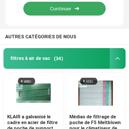
Visite d'usine
Contrôle de qualité
AUTRES CATÉGORIES DE NOUS
Contactez-nous
filtres à air de sac
(34)
Demandez une citation
filtres à air de sac
Filtres à air de la CAHT
KLAIR a galvanisé le
Médias de filtrage de
cadre en acier de filtre
poche de F5 Meltblown
filtre à air de hepa
de poche de support
pour le climatiseur de