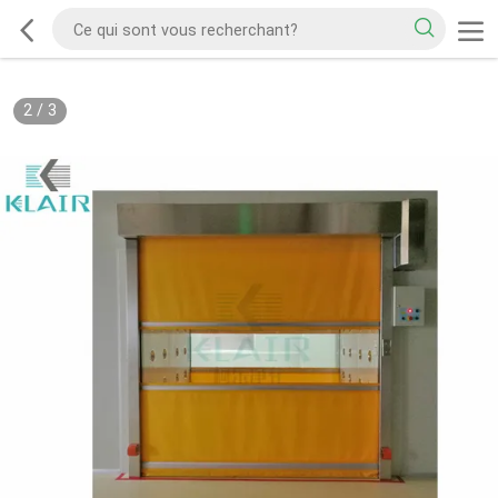
2
/
3