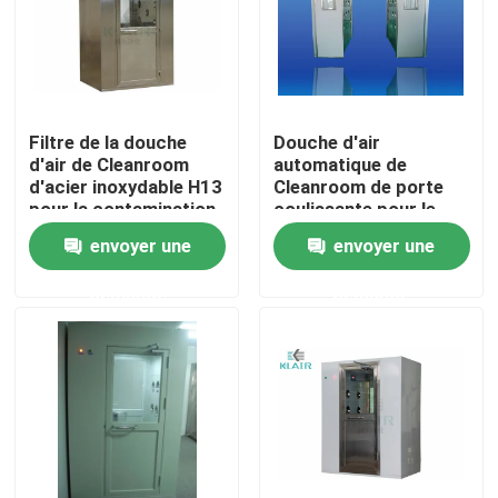
Visite d'usine
Contrôle de qualité
Filtre de la douche
Douche d'air
d'air de Cleanroom
automatique de
d'acier inoxydable H13
Cleanroom de porte
Contactez-nous
pour la contamination
coulissante pour le
particulaire
dépoussiérage de
envoyer une
envoyer une
personne/cargaison
Demandez une citation
demande
demande
filtres à air de sac
Filtres à air de la CAHT
filtre à air de hepa