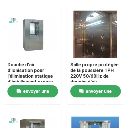
Douche d'air
Salle propre protégée
d'ionisation pour
de la poussière 1PH
l'élimination statique
220V 50/60Hz de
d'habillement propre
douche d'air
de travailleur
Maison
envoyer une
envoyer une
demande
demande
Des produits
Au sujet de nous