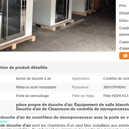
Prix:
Détai
Délai 
Condi
paiem
Capac
d'app
tion de produit détaillée
tunnel de douche à air
Application:
Contrôle de con
Métal ou acier inoxydable
Puissance:
380V/3P/60Hz
Porte de verrouillage
Filtre de Hepa:
Filtre HEPA H13
pièce propre de douche d'air
Équipement de salle blanc
,
Douche d'air de Cleanroom de contrôle de microprocess
 douche d'air de contrôleur de microprocesseur avec la porte en v
ions :
 de douche d'air
sont les chambres d'un seul bloc installées aux entr