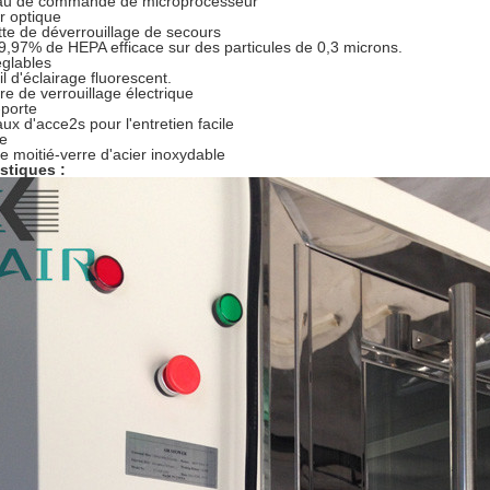
u de commande de microprocesseur
r optique
te de déverrouillage de secours
99,97% de HEPA efficace sur des particules de 0,3 microns.
églables
l d'éclairage fluorescent.
 de verrouillage électrique
porte
x d'acce2s pour l'entretien facile
re
e moitié-verre d'acier inoxydable
stiques :