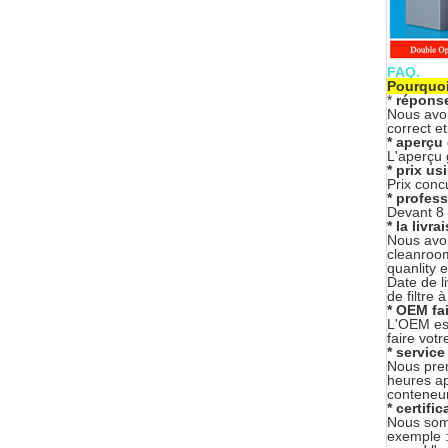
FAQ.
Pourquoi
*
répons
Nous avon
correct e
* aperçu 
L'aperçu g
* prix us
Prix concu
* profes
Devant 8 
* la livr
Nous avon
cleanroom
quanlity e
Date de li
de filtre à
* OEM fai
L'OEM est
faire vot
* servic
Nous pren
heures ap
conteneur
* certific
Nous somm
exemple :