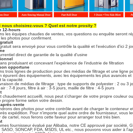
 nous choisirez-vous ? Quel est notre prosity ?
e 12-hours
s les équipes chaudes de ventes, vos questions ou enquête seront rép
t les photos pour confirment.
gratuit
ratuit sera envoyé pour vous contrôle la qualité et l'exécution d'ici 2 jo
ine
rrentiel direct de garantie de la qualité d'usine
sionnel
ans produisant et concevant l'expérience de l'industrie de filtration
aison opportune
s trois lignes de production pour des médias de filtrage et une ligne pou
 épurent des équipements, avec les équipements les plus avancés et l
t la capacité.
vraison de médias de filtrage : type de supports de polyester : 2 ou 3 jou
 air : 7-8 jours, filtre à air : 3-5 jours, maille de filtre : 4-5 jours
t
 chaudement accueilli, nous peut s'charger de votre propre couleur ou
re propre forme selon votre dessin.
e après-vente
drons des photos pour votre contrôle avant de charger le conteneur et
rès expédition. Pour n'importe quel autre ordre de fournisseur, vous le
 de cartel, nous ferons cette faveur pour arranger tout très bien.
at
es fournisseur évalué par Alibaba, notre CE approuvé par société, GV,
 SASO, SONCAP, FDA, MSDS, UL etc., nous pouvons vous aider à l'appl