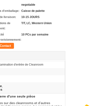
negotiable
ls d'emballage:
Caisse de palette
de livraison:
10-15 JOURS
tions de
T/T, LC, Western Union
ent:
ité
10 PCs par semaine
rovisionnement:
Contact
tamination d'entrée de Cleanroom
he
,
us
erre d'une seule pièce
ées sur des cleanrooms et d'autres