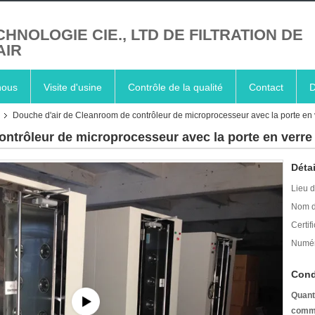
CHNOLOGIE CIE., LTD DE FILTRATION DE
AIR
nous
Visite d'usine
Contrôle de la qualité
Contact
D
Douche d'air de Cleanroom de contrôleur de microprocesseur avec la porte en 
ntrôleur de microprocesseur avec la porte en verre 
Détai
Lieu d
Nom d
Certifi
Numér
Cond
Quant
comm