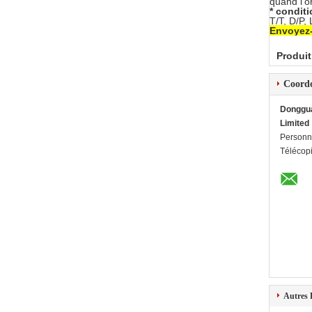
quand l'o
* condit
T/T, D/P,
Envoyez-
Produit
Coord
Dongguan
Limited
Personn
Télécop
Autres 