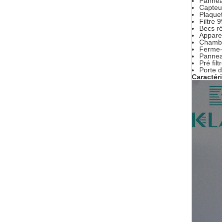
Pannea
Capteu
Plaquet
Filtre 
Becs r
Apparei
Chambre
Ferme-
Panneau
Pré filt
Porte d
Caractéri