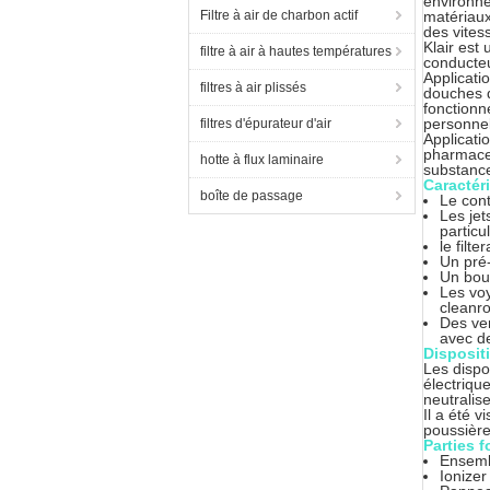
environne
Filtre à air de charbon actif
matériaux
des vitess
Klair est
filtre à air à hautes températures
conducteu
Applicati
filtres à air plissés
douches d
fonctionn
personnel
filtres d'épurateur d'air
Applicati
pharmaceu
hotte à flux laminaire
substance
Caractéri
boîte de passage
Le cont
Les jet
particu
le filt
Un pré-
Un bou
Les voy
cleanr
Des ven
avec de
Dispositi
Les dispo
électriqu
neutralis
Il a été 
poussière
Parties 
Ensemb
Ionizer