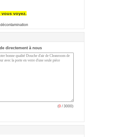
e vous voyez.
e décontamination
de directement à nous
(
0
/ 3000)