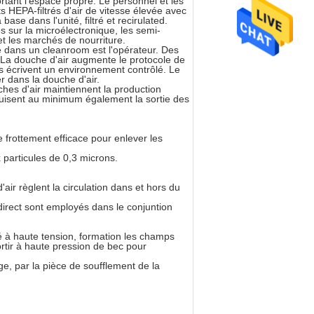
rtant l'espace propre. Le personnel et les
ts HEPA-filtrés d'air de vitesse élevée avec
ase dans l'unité, filtré et recirulated.
s sur la microélectronique, les semi-
et les marchés de nourriture.
e dans un cleanroom est l'opérateur. Des
 La douche d'air augmente le protocole de
s écrivent un environnement contrôlé. Le
r dans la douche d'air.
hes d'air maintiennent la production
duisent au minimum également la sortie des
 frottement efficace pour enlever les
x particules de 0,3 microns.
air règlent la circulation dans et hors du
direct sont employés dans le conjuntion
ité à haute tension, formation les champs
ortir à haute pression de bec pour
age, par la pièce de soufflement de la