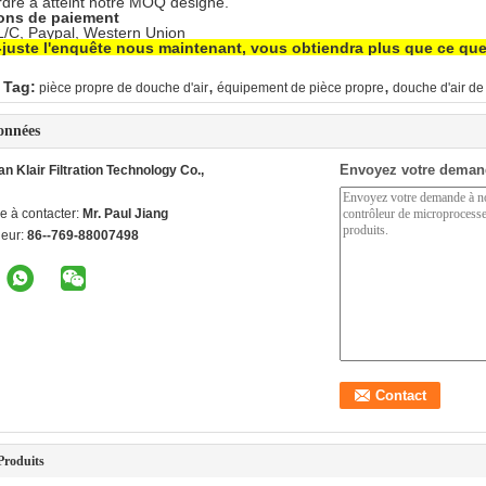
rdre a atteint notre MOQ désigné.
ions de paiement
 L/C, Paypal, Western Union
juste l'enquête nous maintenant, vous obtiendra plus que ce qu
,
,
 Tag:
pièce propre de douche d'air
équipement de pièce propre
douche d'air d
onnées
Envoyez votre deman
 Klair Filtration Technology Co.,
e à contacter:
Mr. Paul Jiang
ieur:
86--769-88007498
Produits