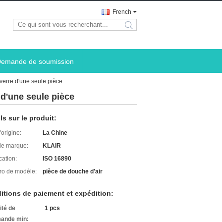
French
search
emande de soumission
verre d'une seule pièce
d'une seule pièce
ls sur le produit:
'origine:
La Chine
e marque:
KLAIR
cation:
ISO 16890
o de modèle:
pièce de douche d'air
itions de paiement et expédition:
ité de
1 pcs
ande min: