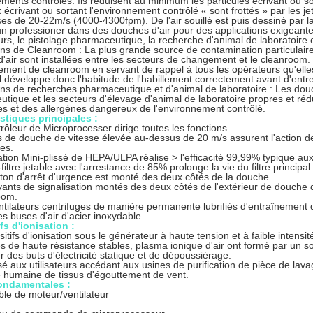
ments contrôlés. Ils réduisent au minimum les particules écrivant ou so
 écrivant ou sortant l'environnement contrôlé « sont frottés » par les je
es de 20-22m/s (4000-4300fpm). De l'air souillé est puis dessiné par la b
 un professioner dans des douches d'air pour des applications exigeante
rs, le pistolage pharmaceutique, la recherche d'animal de laboratoire 
ons de Cleanroom : La plus grande source de contamination particulair
'air sont installées entre les secteurs de changement et le cleanroom.
ement de cleanroom en servant de rappel à tous les opérateurs qu'elle
 développe donc l'habitude de l'habillement correctement avant d'entre
ons de recherches pharmaceutique et d'animal de laboratoire : Les douc
tique et les secteurs d'élevage d'animal de laboratoire propres et ré
s et des allergènes dangereux de l'environnement contrôlé.
stiques principales :
rôleur de Microprocesser dirige toutes les fonctions.
s de douche de vitesse élevée au-dessus de 20 m/s assurent l'action de
les.
eration Mini-plissé de HEPA/ULPA réalise > l'efficacité 99,99% typique au
filtre jetable avec l'arrestance de 85% prolonge la vie du filtre principal.
ton d'arrêt d'urgence est monté des deux côtés de la douche.
ants de signalisation montés des deux côtés de l'extérieur de douche d'
oom.
tilateurs centrifuges de manière permanente lubrifiés d'entraînement 
s buses d'air d'acier inoxydable.
fs d'ionisation :
sitifs d'ionisation sous le générateur à haute tension et à faible intens
es de haute résistance stables, plasma ionique d'air ont formé par un s
er des buts d'électricité statique et de dépoussiérage.
visé aux utilisateurs accédant aux usines de purification de pièce de lav
 humaine de tissus d'égouttement de vent.
fondamentales :
le de moteur/ventilateur