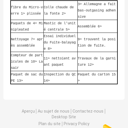
3> Allemagne a fait
fibre du Micro-v
Colle chaude de
bas-outgasing adhen
erre 1> plissée
la fonte 2>
sive
Paquets de 4> Mi
Mastic de l'unit
Assemblée 6>
nipleated
é centrale 5>
Essai individuel
Nettoyage 7> apr
9> trouvent la posi
du Fuite-balayag
ès assemblée
tion de fuite.
e 8>
Compteur de part
11> nettoient av
Travaux de la garni
icules de 10> La
ant paquet
ture 12>
sair
Paquet de sac du
Inspection du QC
Paquet du carton 15
PE 13>
14>
>
Aperçu
Au sujet de nous
Contactez-nous
Desktop Site
Plan du site
Privacy Policy