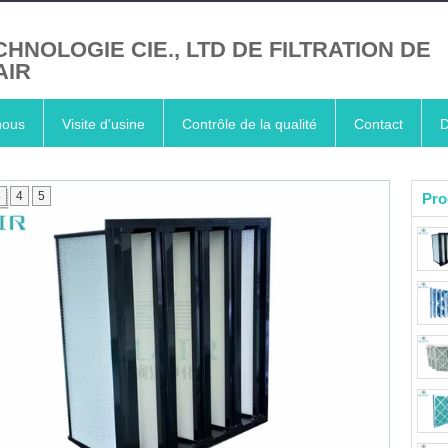
CHNOLOGIE CIE., LTD DE FILTRATION DE
AIR
nous
Visite d'usine
Contrôle de la qualité
Contact
D
3
4
5
Pro