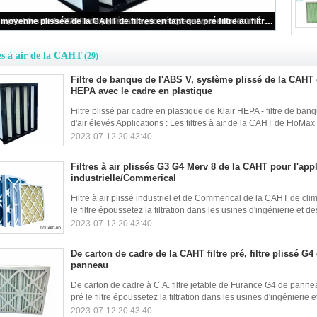
Filtre de banque de l'ABS V, système plissé de la CAHT de filtres à air de HEPA avec le cadre en plastique
es à air de la CAHT
(29)
Filtre de banque de l'ABS V, système plissé de la CAHT de
HEPA avec le cadre en plastique
Filtre plissé par cadre en plastique de Klair HEPA - filtre de b
d'air élevés Applications : Les filtres à air de la CAHT de FloMax so
2023-07-12 20:43:40
Filtres à air plissés G3 G4 Merv 8 de la CAHT pour l'app
industrielle/Commerical
Filtre à air plissé industriel et de Commerical de la CAHT de cl
le filtre époussetez la filtration dans les usines d'ingénierie et de
2023-07-12 20:43:40
De carton de cadre de la CAHT filtre pré, filtre plissé G
panneau
De carton de cadre à C.A. filtre jetable de Furance G4 de pannea
pré le filtre époussetez la filtration dans les usines d'ingénierie e
2023-07-12 20:43:40