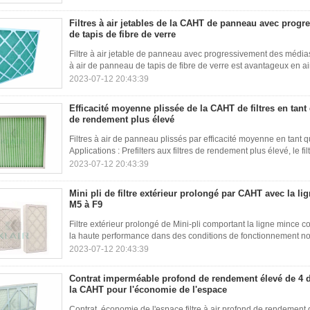
Filtres à air jetables de la CAHT de panneau avec prog
de tapis de fibre de verre
Filtre à air jetable de panneau avec progressivement des médias d
à air de panneau de tapis de fibre de verre est avantageux en air 
2023-07-12 20:43:39
Efficacité moyenne plissée de la CAHT de filtres en tant qu
de rendement plus élevé
Filtres à air de panneau plissés par efficacité moyenne en tant qu
Applications : Prefilters aux filtres de rendement plus élevé, le 
2023-07-12 20:43:39
Mini pli de filtre extérieur prolongé par CAHT avec la l
M5 à F9
Filtre extérieur prolongé de Mini-pli comportant la ligne mince 
la haute performance dans des conditions de fonctionnement normale
2023-07-12 20:43:39
Contrat imperméable profond de rendement élevé de 4 de
la CAHT pour l'économie de l'espace
Contrat, économie de l'espace filtre à air profond de rendement 