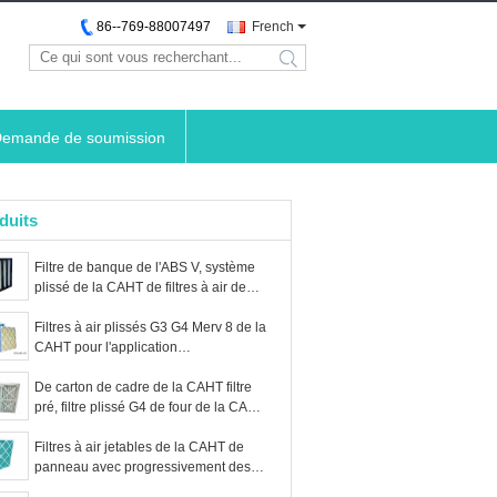
86--769-88007497
French
search
emande de soumission
duits
Filtre de banque de l'ABS V, système
plissé de la CAHT de filtres à air de
HEPA avec le cadre en plastique
Filtres à air plissés G3 G4 Merv 8 de la
CAHT pour l'application
industrielle/Commerical
De carton de cadre de la CAHT filtre
pré, filtre plissé G4 de four de la CAHT
de panneau
Filtres à air jetables de la CAHT de
panneau avec progressivement des
médias de tapis de fibre de verre