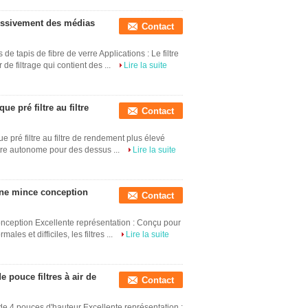
ressivement des médias
Contact
e tapis de fibre de verre Applications : Le filtre
de filtrage qui contient des ...
Lire la suite
e pré filtre au filtre
Contact
e pré filtre au filtre de rendement plus élevé
filtre autonome pour des dessus ...
Lire la suite
igne mince conception
Contact
conception Excellente représentation : Conçu pour
s et difficiles, les filtres ...
Lire la suite
 pouce filtres à air de
Contact
de 4 pouces d'hauteur Excellente représentation :