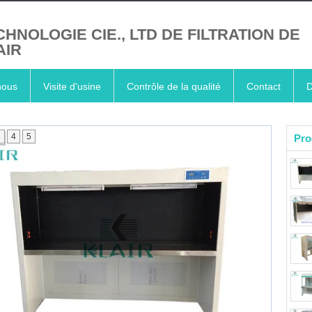
CHNOLOGIE CIE., LTD DE FILTRATION DE
AIR
nous
Visite d'usine
Contrôle de la qualité
Contact
D
3
4
5
Pro