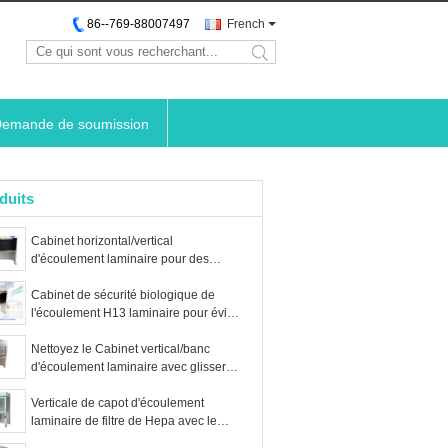
86--769-88007497
French
search
emande de soumission
duits
Cabinet horizontal/vertical
d'écoulement laminaire pour des
laboratoires de recherche
Cabinet de sécurité biologique de
l'écoulement H13 laminaire pour éviter
les contaminants bactériens de Funghi
Nettoyez le Cabinet vertical/banc
d'écoulement laminaire avec glisser
manuellement la couverture
Verticale de capot d'écoulement
laminaire de filtre de Hepa avec le
circuit réutilisé d'air pur