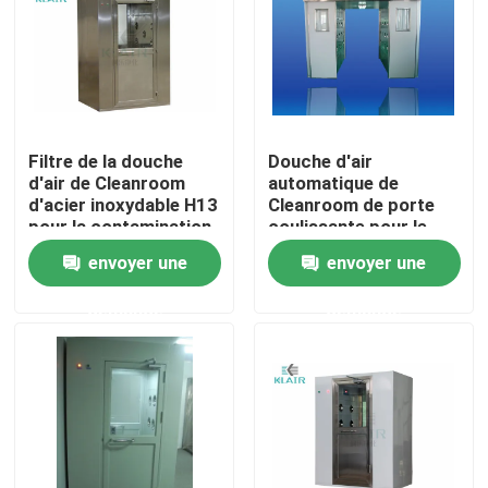
Visite d'usine
Contrôle de qualité
Filtre de la douche
Douche d'air
d'air de Cleanroom
automatique de
Contactez-nous
d'acier inoxydable H13
Cleanroom de porte
pour la contamination
coulissante pour le
particulaire
dépoussiérage de
envoyer une
envoyer une
Demandez une citation
personne/cargaison
demande
demande
filtres à air de sac
Filtres à air de la CAHT
filtre à air de hepa