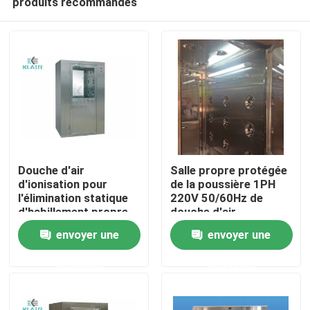
produits recommandés
Douche d'air
Salle propre protégée
d'ionisation pour
de la poussière 1PH
l'élimination statique
220V 50/60Hz de
d'habillement propre
douche d'air
Maison
de travailleur
envoyer une
envoyer une
Des produits
demande
demande
Au sujet de nous