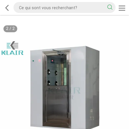
2
/
2