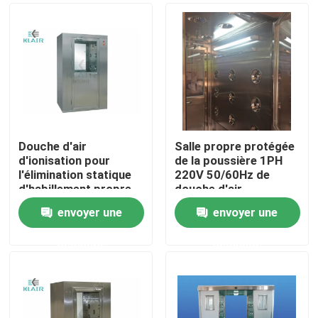
Douche d'air
Salle propre protégée
d'ionisation pour
de la poussière 1PH
l'élimination statique
220V 50/60Hz de
d'habillement propre
douche d'air
de travailleur
envoyer une
envoyer une
Maison
demande
demande
Des produits
Au sujet de nous