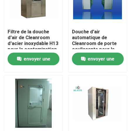
Visite d'usine
Filtre de la douche
Douche d'air
Contrôle de qualité
d'air de Cleanroom
automatique de
d'acier inoxydable H13
Cleanroom de porte
pour la contamination
coulissante pour le
Contactez-nous
particulaire
dépoussiérage de
envoyer une
envoyer une
personne/cargaison
demande
demande
Demandez une citation
filtres à air de sac
Filtres à air de la CAHT
filtre à air de hepa