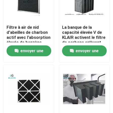
Visite d'usine
Filtre à air de nid
La banque de la
Contrôle de qualité
d'abeilles de charbon
capacité élevée V de
actif avec l'absorption
KLAIR activent le filtre
élevée de benzène
de carbone enlèvent
Contactez-nous
d'odeur
les gaz organiques
envoyer une
envoyer une
VOCs
demande
demande
Demandez une citation
filtres à air de sac
Filtres à air de la CAHT
filtre à air de hepa