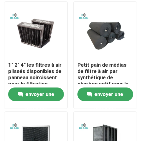
1" 2" 4" les filtres à air
Petit pain de médias
plissés disponibles de
de filtre à air par
panneau noircissent
synthétique de
pour la filtration
charbon actif pour le
d'odeur/gaz
système de ventilation
envoyer une
envoyer une
de contrôle d'odeur
Maison
demande
demande
Des produits
Au sujet de nous