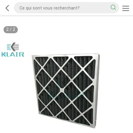
2
/
2