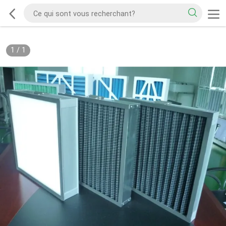
1
/
1