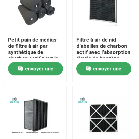
Visite d'usine
Contrôle de qualité
Petit pain de médias
Filtre à air de nid
de filtre à air par
d'abeilles de charbon
synthétique de
actif avec l'absorption
Contactez-nous
charbon actif pour le
élevée de benzène
système de ventilation
d'odeur
envoyer une
envoyer une
de contrôle d'odeur
Demandez une citation
demande
demande
filtres à air de sac
Filtres à air de la CAHT
filtre à air de hepa