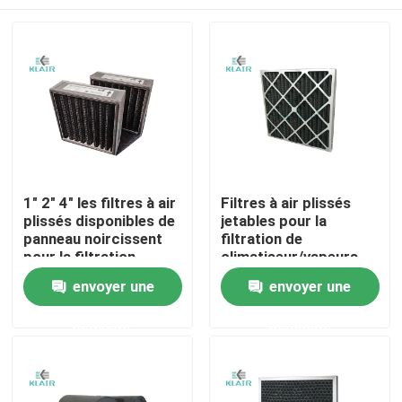
1" 2" 4" les filtres à air
Filtres à air plissés
plissés disponibles de
jetables pour la
panneau noircissent
filtration de
pour la filtration
climatiseur/vapeurs
d'odeur/gaz
de soudure
Maison
envoyer une
envoyer une
demande
demande
Des produits
Au sujet de nous