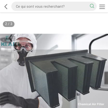
2
/
3