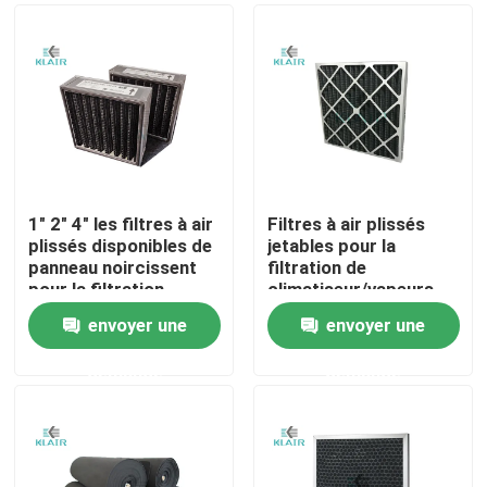
1" 2" 4" les filtres à air
Filtres à air plissés
plissés disponibles de
jetables pour la
panneau noircissent
filtration de
pour la filtration
climatiseur/vapeurs
d'odeur/gaz
de soudure
envoyer une
envoyer une
Maison
demande
demande
Des produits
Au sujet de nous