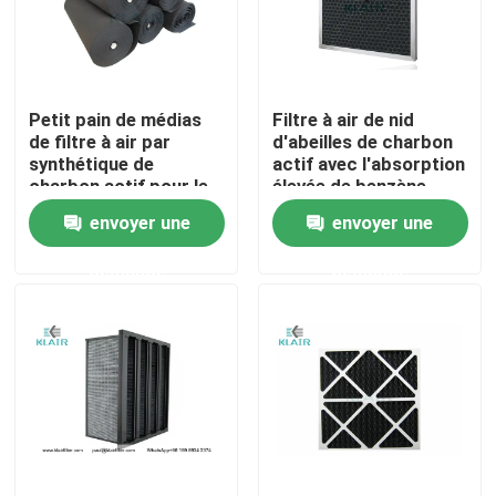
Visite d'usine
Petit pain de médias
Filtre à air de nid
Contrôle de qualité
de filtre à air par
d'abeilles de charbon
synthétique de
actif avec l'absorption
charbon actif pour le
élevée de benzène
Contactez-nous
système de ventilation
d'odeur
envoyer une
envoyer une
de contrôle d'odeur
demande
demande
Demandez une citation
filtres à air de sac
Filtres à air de la CAHT
filtre à air de hepa