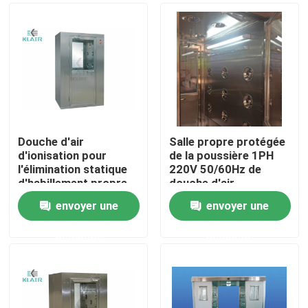
Douche d'air
Salle propre protégée
d'ionisation pour
de la poussière 1PH
l'élimination statique
220V 50/60Hz de
d'habillement propre
douche d'air
de travailleur
envoyer une
envoyer une
Maison
demande
demande
Des produits
Au sujet de nous