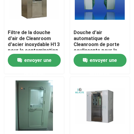
Visite d'usine
Filtre de la douche
Douche d'air
Contrôle de qualité
d'air de Cleanroom
automatique de
d'acier inoxydable H13
Cleanroom de porte
pour la contamination
coulissante pour le
Contactez-nous
particulaire
dépoussiérage de
envoyer une
envoyer une
personne/cargaison
demande
demande
Demandez une citation
filtres à air de sac
Filtres à air de la CAHT
filtre à air de hepa