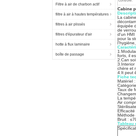
contrôle:
Filtre à air de charbon actif
Cabine p
Descript
filtre à air à hautes températures
La cabine
décontamin
filtres à air plissés
équipée d
de verrou
d'un HMI 
filtres d'épurateur d'air
pour la s
l'hygiène,
hotte à flux laminaire
Caractér
1.Modular
boîte de passage
forts, il 
2.Can soit
3.Interio
chère et 
4.It peut 
Fiche te
Matériel 
Catégori
Taux de f
Changeme
La tempér
Air comp
Stérilisa
Efficacit
Méthode 
Bruit : ≤
Tableau 
Spécifica