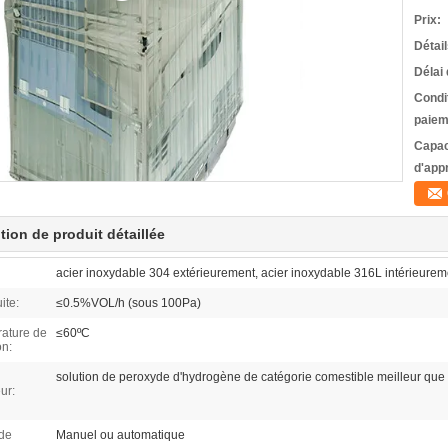
Prix:
Détai
Délai 
Condi
paiem
Capac
d'app
tion de produit détaillée
acier inoxydable 304 extérieurement, acier inoxydable 316L intérieurem
ite:
≤0.5%VOL/h (sous 100Pa)
ature de
≤60ºC
on:
solution de peroxyde d'hydrogène de catégorie comestible meilleur qu
eur:
de
Manuel ou automatique