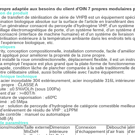
ropre adaptée aux besoins du client d'OIN 7 propres modulaires 
ion de produit
 de transfert de stérilisation de série de VHPB est un équipement spécial
ation biologique absolue sur la surface de l'article en transférant des a
'un générateur consacré du peroxyde d'hydrogène VHP, d'un système st
illage électromagnétique de porte, d'un système fermé, d'un système d'
consacré (interface de machine humaine) et d'un système de livraison moy
térilisation extérieure à la température ambiante dans les endroits tels 
 l'expérience biologique, etc.
istiques
ity, conception compositionnelle, installation commode, facile d'améliorer
est appliqué pour améliorer la propreté de la zone propre.
 installé la roue omnidirectionnelle, déplacement flexible, il est un ins
r a employé l'espace est plus grand que la plate-forme de fonctionneme
rapide, condition lâche de plancher comparée à la salle traditionnelle d
être célibataire utilisé, aussi boîte utilisée avec l'autre équipement.
chnique technique
: acier inoxydable 304 extérieurement, acier inoxydable 316L intérieur
e propre : CLASSE A
uite : ≤0.5%VOL/h (sous 100Pa)
nt d'air : >=80T/h
ature de vaporisation : ≤60ºC
rimé : ≥0.5Mpa
teur : solution de peroxyde d'hydrogène de catégorie comestible meille
é d'enlèvement de résidu de VHP : ≤1PPM
de contrôle : manuel ou automatique
70dB (A)
de paramètres
tions/modèle
Taille externe
Dimension
Connexion
Débouché
ali
WxDxH
intérieure
d'échappement
d'air frais
d'é