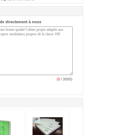
de directement à nous
(
0
/ 3000)