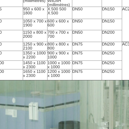
(millimètres)
WxDxH
(millimètres)
5
950 x 600 x
X.500 500
DN50
DN150
AC2
1800
X.500
0
1050 x 700 x
600 x 600 x
DN50
DN150
1900
600
0
1150 x 800 x
700 x 700 x
DN50
DN200
2000
700
0
1250 x 900 x
800 x 800 x
DN75
DN200
AC
2100
800
0
1350 x 1000
900 x 900 x
DN75
DN250
x 2200
1000
00
1450 x 1100
1000 x 1000
DN75
DN250
x 2300
x 1000
00
1650 x 1100
1200 x 1000
DN75
DN250
x 2300
x 1000