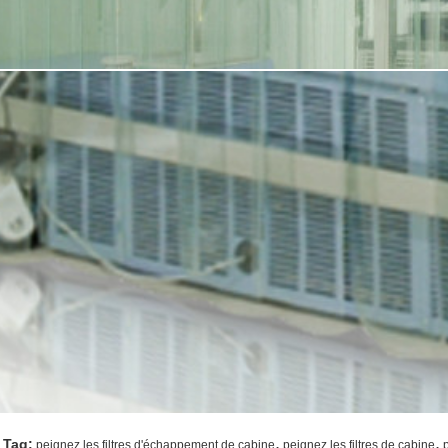
,
,
 Tag:
peignez les filtres d'échappement de cabine
peignez les filtres de cabine
p