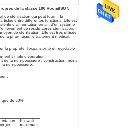
propres de la classe 100 Room/ISO 5
 de stérilisation qui peut fournir la
rticles entre différentes fonctions. Elle est
érile d'alimentation en air, d'un système
enlèvement de résidu après stérilisation,
en de stérilisation. Elle est très utilisée
que la pharmacie, le traitement médical,
 la propreté, l'expansibilité et recyclable
trument simple d'épuration.
nt de la non-poussière ; construction moins
e la non-poussière.
ement
ur que de 30%
mentation
Kilowatt
nergie
maximum