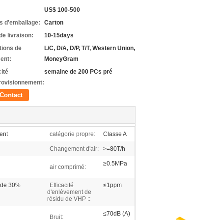
US$ 100-500
ls d'emballage:
Carton
de livraison:
10-15days
tions de
L/C, D/A, D/P, T/T, Western Union,
ent:
MoneyGram
ité
semaine de 200 PCs pré
rovisionnement:
Contact
ent
catégorie propre:
Classe A
Changement d'air:
>=80T/h
≥0.5MPa
air comprimé:
e de 30%
Efficacité
≤1ppm
d'enlèvement de
résidu de VHP ::
≤70dB (A)
Bruit: