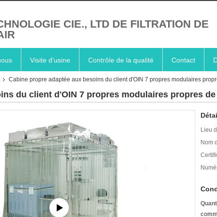
CHNOLOGIE CIE., LTD DE FILTRATION DE
AIR
nous
Visite d'usine
Contrôle de la qualité
Contact
D
Cabine propre adaptée aux besoins du client d'OIN 7 propres modulaires prop
ns du client d'OIN 7 propres modulaires propres de
Détai
Lieu d
Nom d
Certifi
Numér
Cond
Quant
comm