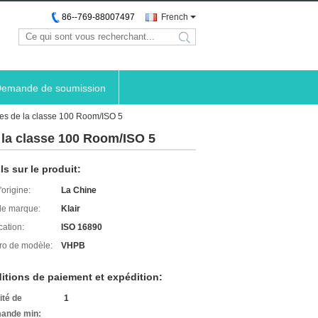
86--769-88007497
French
search
emande de soumission
res de la classe 100 Room/ISO 5
 la classe 100 Room/ISO 5
ls sur le produit:
'origine:
La Chine
e marque:
Klair
cation:
ISO 16890
o de modèle:
VHPB
itions de paiement et expédition:
ité de
1
ande min: