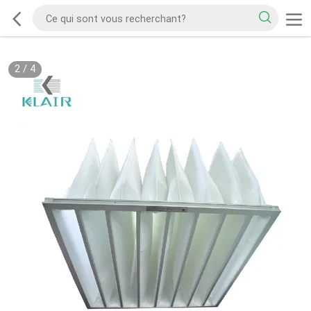
2
/
4