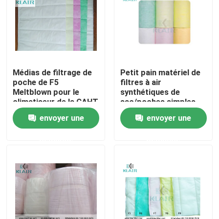
Visite d'usine
Contrôle de qualité
Médias de filtrage de
Petit pain matériel de
poche de F5
filtres à air
Contactez-nous
Meltblown pour le
synthétiques de
climatiseur de la CAHT
sac/poches simples
avec l'efficacité F5 F6
envoyer une
envoyer une
Demandez une citation
F7 F8 F9
demande
demande
filtres à air de sac
Filtres à air de la CAHT
filtre à air de hepa