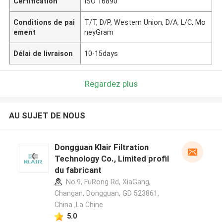
Certification
ISO 16890
Conditions de pai
T/T, D/P, Western Union, D/A, L/C, Mo
ement
neyGram
Délai de livraison
10-15days
Regardez plus
AU SUJET DE NOUS
Dongguan Klair Filtration
Technology Co., Limited profil
du fabricant
No.9, FuRong Rd, XiaGang,
Changan, Dongguan, GD 523861,
China ,La Chine
5.0