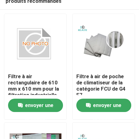
produits recommandés
Filtre à air
Filtre à air de poche
rectangulaire de 610
de climatiseur de la
mm x 610 mm pour la
catégorie FCU de G4
filtration industrielle
F7
Maison
de l'air
envoyer une
envoyer une
Des produits
demande
demande
Au sujet de nous