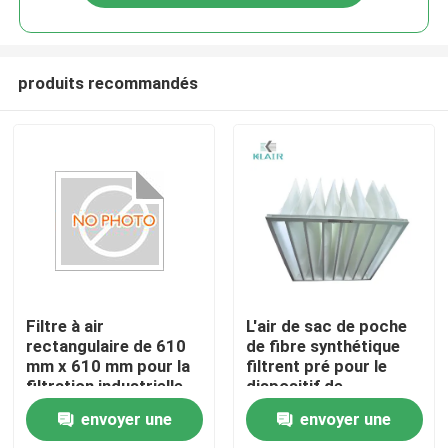
produits recommandés
Maison
Filtre à air
L'air de sac de poche
rectangulaire de 610
de fibre synthétique
mm x 610 mm pour la
filtrent pré pour le
Des produits
filtration industrielle
dispositif de
de l'air
climatisation
envoyer une
envoyer une
Au sujet de nous