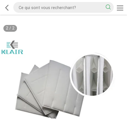
2
/
2