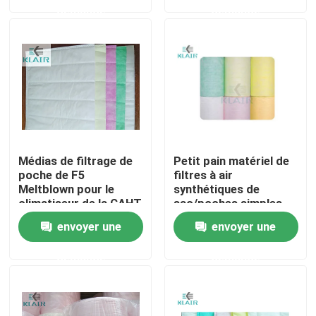
demande
demande
Visite d'usine
Contrôle de qualité
Contactez-nous
Médias de filtrage de
Petit pain matériel de
Demandez une citation
poche de F5
filtres à air
Meltblown pour le
synthétiques de
climatiseur de la CAHT
sac/poches simples
avec l'efficacité F5 F6
filtres à air de sac
envoyer une
envoyer une
F7 F8 F9
demande
demande
Filtres à air de la CAHT
filtre à air de hepa