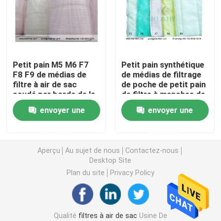
Unité de filtrage de fan FFU
Douche d'air de Cleanroom
Petit pain M5 M6 F7
Petit pain synthétique
F8 F9 de médias de
de médias de filtrage
filtre à air de sac
de poche de petit pain
Filtres à air de cabine de jet
soudé par bords de la
de filtre à manches de
fibre synthétique trois
médias de filtre à
envoyer une
envoyer une
de KLAIR
manches de filtre à air
Filtre à air de charbon actif
de KLAIR
demande
demande
filtre à air à hautes températures
Aperçu
Au sujet de nous
Contactez-nous
Desktop Site
Plan du site
Privacy Policy
filtres à air plissés
filtres d'épurateur d'air
Qualité
filtres à air de sac
Usine De