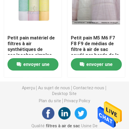
Unité de filtrage de fan FFU
Douche d'air de Cleanroom
Petit pain matériel de
Petit pain M5 M6 F7
filtres à air
F8 F9 de médias de
synthétiques de
filtre à air de sac
Filtres à air de cabine de jet
sac/poches simples
soudé par bords de la
avec l'efficacité F5 F6
fibre synthétique trois
envoyer une
envoyer une
F7 F8 F9
de KLAIR
Filtre à air de charbon actif
demande
demande
filtre à air à hautes températures
Aperçu
Au sujet de nous
Contactez-nous
Desktop Site
Plan du site
Privacy Policy
filtres à air plissés
filtres d'épurateur d'air
Qualité
filtres à air de sac
Usine De