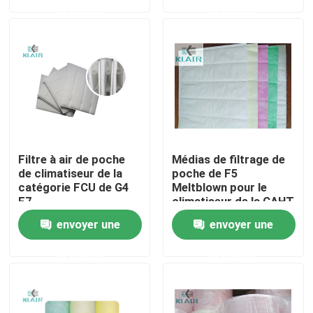
demande
demande
Visite d'usine
Contrôle de qualité
Contactez-nous
Filtre à air de poche
Médias de filtrage de
Demandez une citation
de climatiseur de la
poche de F5
catégorie FCU de G4
Meltblown pour le
F7
climatiseur de la CAHT
filtres à air de sac
envoyer une
envoyer une
demande
demande
Filtres à air de la CAHT
filtre à air de hepa