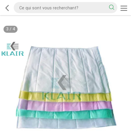
3
/
4