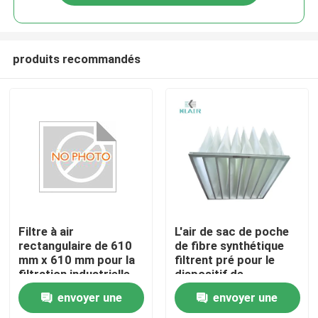
produits recommandés
Maison
Filtre à air
L'air de sac de poche
rectangulaire de 610
de fibre synthétique
mm x 610 mm pour la
filtrent pré pour le
Des produits
filtration industrielle
dispositif de
de l'air
climatisation
envoyer une
envoyer une
Au sujet de nous