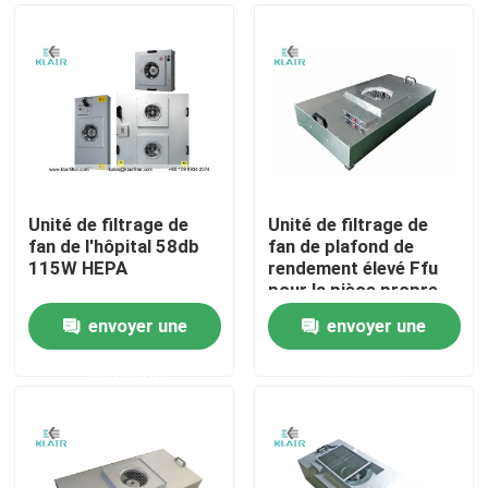
Unité de filtrage de
Unité de filtrage de
fan de l'hôpital 58db
fan de plafond de
115W HEPA
rendement élevé Ffu
pour la pièce propre
protégée de la
envoyer une
envoyer une
poussière
Maison
demande
demande
Des produits
Au sujet de nous