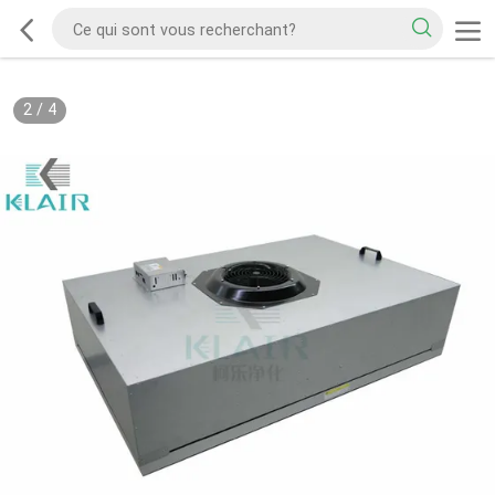
2
/
4