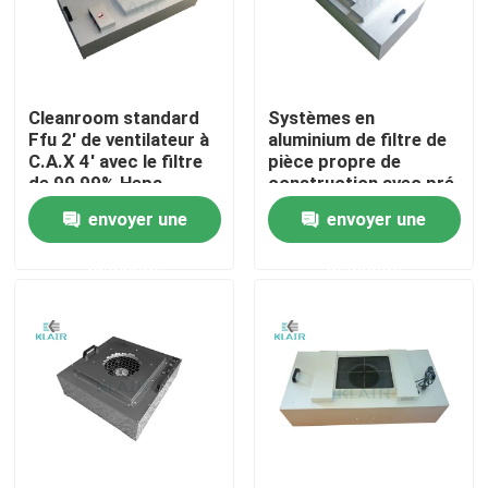
Visite d'usine
Cleanroom standard
Systèmes en
Contrôle de qualité
Ffu 2' de ventilateur à
aluminium de filtre de
C.A.X 4' avec le filtre
pièce propre de
de 99,99% Hepa
construction avec pré
Contactez-nous
le ventilateur à C.A. de
envoyer une
envoyer une
filtre
demande
demande
Demandez une citation
filtres à air de sac
Filtres à air de la CAHT
filtre à air de hepa