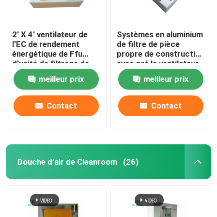
2' X 4' ventilateur de
Systèmes en aluminium
l'EC de rendement
de filtre de pièce
énergétique de Ffu
propre de construction
d'unité de filtrage de
avec pré le ventilateur
fan de pièce propre
à C.A. de filtre
meilleur prix
meilleur prix
avec pré le filtre
Contact
Contact
Douche d'air de Cleanroom
(26)