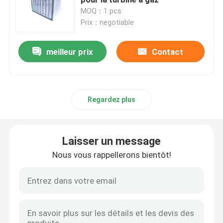
MOQ：1 pcs
Prix：negotiable
Unité de filtrage de fan FFU
meilleur prix
Contact
Douche d'air de Cleanroom
Filtres à air de cabine de jet
Regardez plus
Filtre à air de charbon actif
Laisser un message
filtre à air à hautes températures
Nous vous rappellerons bientôt!
filtres à air plissés
filtres d'épurateur d'air