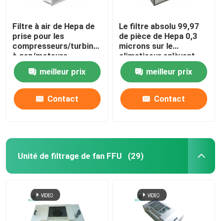
Filtre à air de Hepa de
Le filtre absolu 99,97
prise pour les
de pièce de Hepa 0,3
compresseurs/turbines
microns sur le
à gaz/moteurs
climatiseur enlèvent
centrifuges
des spores de moule
meilleur prix
meilleur prix
Contact
Contact
Unité de filtrage de fan FFU
(29)