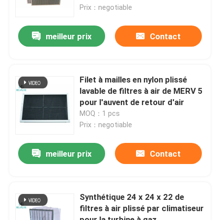
Prix：negotiable
Visite d'usine
meilleur prix
Contact
Contrôle de qualité
Filet à mailles en nylon plissé
Contactez-nous
lavable de filtres à air de MERV 5
pour l'auvent de retour d'air
MOQ：1 pcs
Demandez une citation
Prix：negotiable
filtres à air de sac
meilleur prix
Contact
Filtres à air de la CAHT
Synthétique 24 x 24 x 22 de
filtres à air plissé par climatiseur
filtre à air de hepa
pour la turbine à gaz