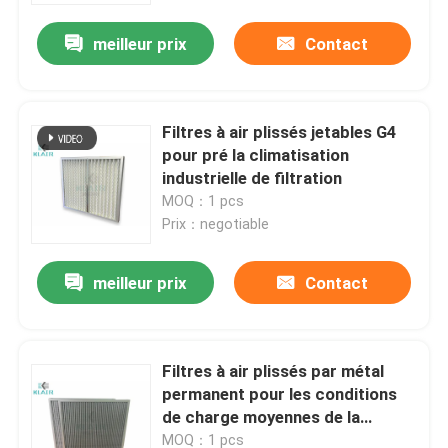
meilleur prix
Contact
Filtres à air plissés jetables G4
pour pré la climatisation
industrielle de filtration
MOQ：1 pcs
Prix：negotiable
meilleur prix
Contact
Maison
Filtres à air plissés par métal
Des produits
permanent pour les conditions
de charge moyennes de la
poussière
Au sujet de nous
MOQ：1 pcs