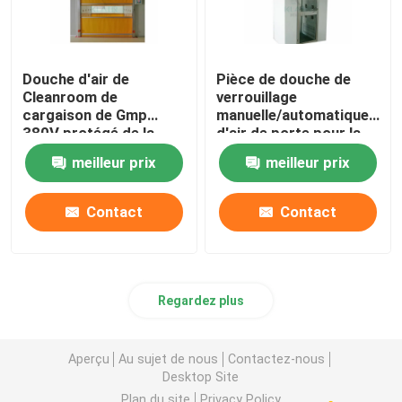
Douche d'air de
Pièce de douche de
Cleanroom de
verrouillage
cargaison de Gmp
manuelle/automatique
380V protégé de la
d'air de porte pour la
poussière 3P 60Hz
salle de commande
meilleur prix
meilleur prix
avec la porte rapide de
particulaire
roulement
Contact
Contact
Regardez plus
Aperçu
Au sujet de nous
Contactez-nous
Desktop Site
Plan du site
Privacy Policy